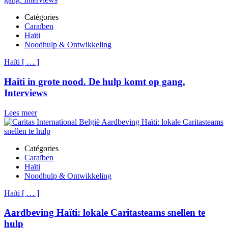
Catégories
Caraïben
Haïti
Noodhulp & Ontwikkeling
Haïti
[
…
]
Haïti in grote nood. De hulp komt op gang.
Interviews
Lees meer
Catégories
Caraïben
Haïti
Noodhulp & Ontwikkeling
Haïti
[
…
]
Aardbeving Haïti: lokale Caritasteams snellen te
hulp