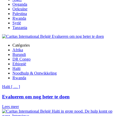
Oeganda
Oekraïne
Palestina
Rwanda
Syrië
Tanzania
Catégories
Afrika
Burundi
DR Congo
Ethiopië
Haïti
Noodhulp & Ontwikkeling
Rwanda
Haïti
[
…
]
Evalueren om nog beter te doen
Lees meer