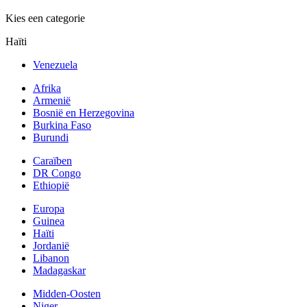
Kies een categorie
Haïti
Venezuela
Afrika
Armenië
Bosnië en Herzegovina
Burkina Faso
Burundi
Caraïben
DR Congo
Ethiopië
Europa
Guinea
Haïti
Jordanië
Libanon
Madagaskar
Midden-Oosten
Niger