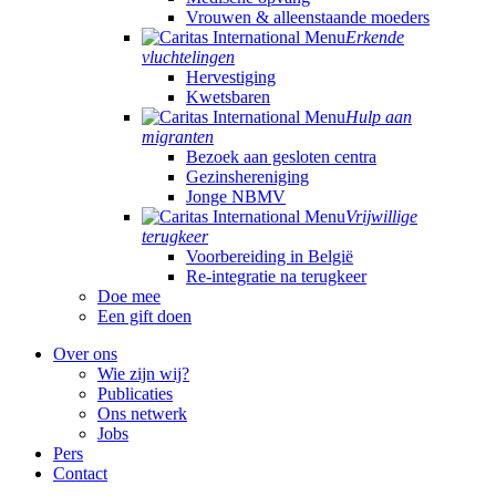
Vrouwen & alleenstaande moeders
Erkende
vluchtelingen
Hervestiging
Kwetsbaren
Hulp aan
migranten
Bezoek aan gesloten centra
Gezinshereniging
Jonge NBMV
Vrijwillige
terugkeer
Voorbereiding in België
Re-integratie na terugkeer
Doe mee
Een gift doen
Over ons
Wie zijn wij?
Publicaties
Ons netwerk
Jobs
Pers
Contact