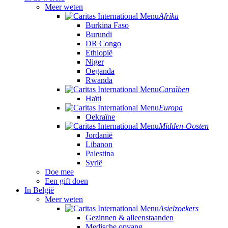
Meer weten
Afrika
Burkina Faso
Burundi
DR Congo
Ethiopië
Niger
Oeganda
Rwanda
Caraïben
Haïti
Europa
Oekraïne
Midden-Oosten
Jordanië
Libanon
Palestina
Syrië
Doe mee
Een gift doen
In België
Meer weten
Asielzoekers
Gezinnen & alleenstaanden
Medische opvang