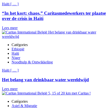
Haïti
[
…
]
“In het kort: chaos.” Caritasmedewerkers ter plaatse
over de crisis in Haïti
Lees meer
Catégories
Ethiopië
Haïti
Niger
Noodhulp & Ontwikkeling
Haïti
[
…
]
Het belang van drinkbaar water wereldwijd
Lees meer
Catégories
Asiel & Migratie