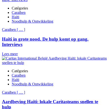
Catégories
Caraïben
Haïti
Noodhulp & Ontwikkeling
Caraïben
[
…
]
Haïti in grote nood. De hulp komt op gang.
Interviews
Lees meer
Catégories
Caraïben
Haïti
Noodhulp & Ontwikkeling
Caraïben
[
…
]
Aardbeving Haïti: lokale Caritasteams snellen te
hulp