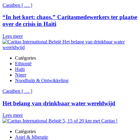
Caraïben
[
…
]
“In het kort: chaos.” Caritasmedewerkers ter plaatse
over de crisis in Haïti
Lees meer
Catégories
Ethiopië
Haïti
Niger
Noodhulp & Ontwikkeling
Caraïben
[
…
]
Het belang van drinkbaar water wereldwijd
Lees meer
Catégories
Asiel & Migratie