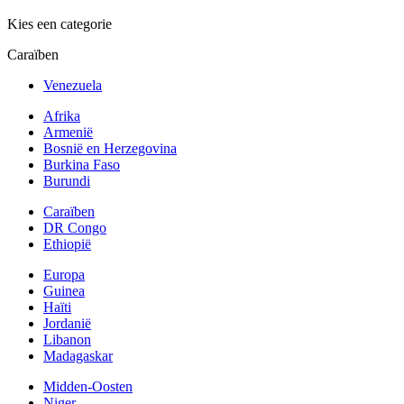
Kies een categorie
Caraïben
Venezuela
Afrika
Armenië
Bosnië en Herzegovina
Burkina Faso
Burundi
Caraïben
DR Congo
Ethiopië
Europa
Guinea
Haïti
Jordanië
Libanon
Madagaskar
Midden-Oosten
Niger