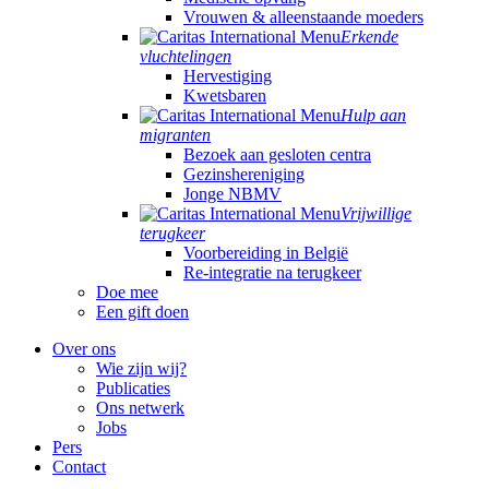
Vrouwen & alleenstaande moeders
Erkende
vluchtelingen
Hervestiging
Kwetsbaren
Hulp aan
migranten
Bezoek aan gesloten centra
Gezinshereniging
Jonge NBMV
Vrijwillige
terugkeer
Voorbereiding in België
Re-integratie na terugkeer
Doe mee
Een gift doen
Over ons
Wie zijn wij?
Publicaties
Ons netwerk
Jobs
Pers
Contact