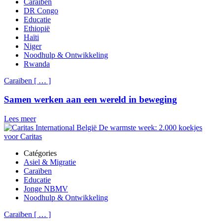
Caraïben
DR Congo
Educatie
Ethiopië
Haïti
Niger
Noodhulp & Ontwikkeling
Rwanda
Caraïben
[
…
]
Samen werken aan een wereld in beweging
Lees meer
Catégories
Asiel & Migratie
Caraïben
Educatie
Jonge NBMV
Noodhulp & Ontwikkeling
Caraïben
[
…
]