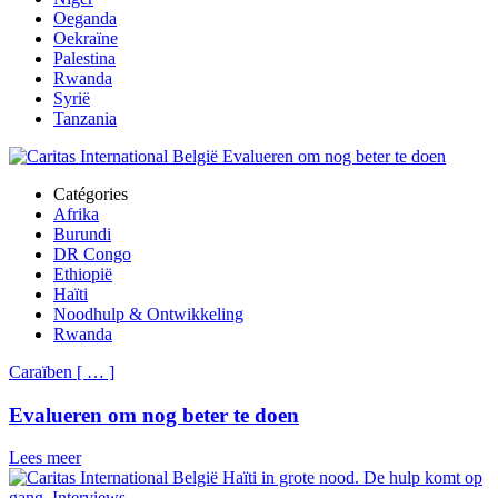
Oeganda
Oekraïne
Palestina
Rwanda
Syrië
Tanzania
Catégories
Afrika
Burundi
DR Congo
Ethiopië
Haïti
Noodhulp & Ontwikkeling
Rwanda
Caraïben
[
…
]
Evalueren om nog beter te doen
Lees meer