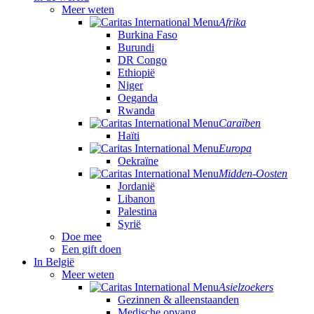
Meer weten
Afrika
Burkina Faso
Burundi
DR Congo
Ethiopië
Niger
Oeganda
Rwanda
Caraïben
Haïti
Europa
Oekraïne
Midden-Oosten
Jordanië
Libanon
Palestina
Syrië
Doe mee
Een gift doen
In België
Meer weten
Asielzoekers
Gezinnen & alleenstaanden
Medische opvang