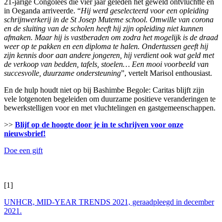
21-jarige Congolees die vier jaar geleden het geweld ontvluchtte en
in Oeganda arriveerde. “
Hij werd geselecteerd voor een opleiding
schrijnwerkerij in de St Josep Muteme school. Omwille van corona
en de sluiting van de scholen heeft hij zijn opleiding niet kunnen
afmaken. Maar hij is vastberaden om zodra het mogelijk is de draad
weer op te pakken en een diploma te halen. Ondertussen geeft hij
zijn kennis door aan andere jongeren, hij verdient ook wat geld met
de verkoop van bedden, tafels, stoelen… Een mooi voorbeeld van
succesvolle, duurzame ondersteuning
”, vertelt Marisol enthousiast.
En de hulp houdt niet op bij Bashimbe Begole: Caritas blijft zijn
vele lotgenoten begeleiden om duurzame positieve veranderingen te
bewerkstelligen voor en met vluchtelingen en gastgemeenschappen.
>>
Blijf op de hoogte door je in te schrijven voor onze
nieuwsbrief!
Doe een gift
[1]
UNHCR, MID-YEAR TRENDS 2021, geraadpleegd in december
2021.