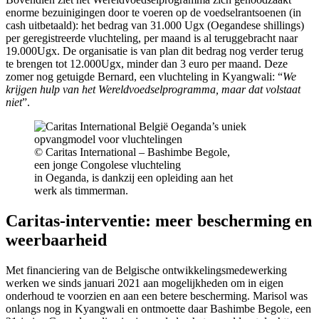
enorme bezuinigingen door te voeren op de voedselrantsoenen (in
cash uitbetaald): het bedrag van 31.000 Ugx (Oegandese shillings)
per geregistreerde vluchteling, per maand is al teruggebracht naar
19.000Ugx. De organisatie is van plan dit bedrag nog verder terug
te brengen tot 12.000Ugx, minder dan 3 euro per maand. Deze
zomer nog getuigde Bernard, een vluchteling in Kyangwali: “
We
krijgen hulp van het Wereldvoedselprogramma, maar dat volstaat
niet
”.
© Caritas International – Bashimbe Begole,
een jonge Congolese vluchteling
in Oeganda, is dankzij een opleiding aan het
werk als timmerman.
Caritas-interventie: meer bescherming en
weerbaarheid
Met financiering van de Belgische ontwikkelingsmedewerking
werken we sinds januari 2021 aan mogelijkheden om in eigen
onderhoud te voorzien en aan een betere bescherming. Marisol was
onlangs nog in Kyangwali en ontmoette daar Bashimbe Begole, een