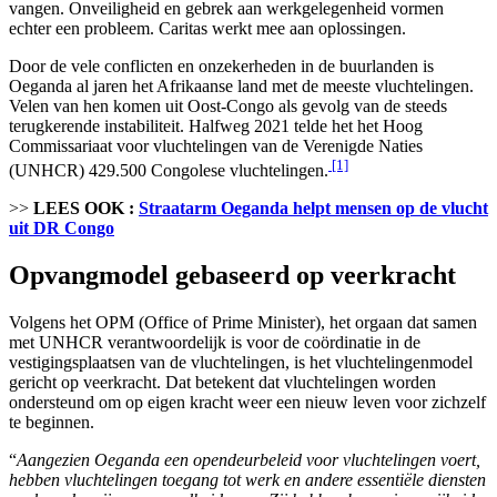
vangen. Onveiligheid en gebrek aan werkgelegenheid vormen
echter een probleem. Caritas werkt mee aan oplossingen.
Door de vele conflicten en onzekerheden in de buurlanden is
Oeganda al jaren het Afrikaanse land met de meeste vluchtelingen.
Velen van hen komen uit Oost-Congo als gevolg van de steeds
terugkerende instabiliteit. Halfweg 2021 telde het het Hoog
Commissariaat voor vluchtelingen van de Verenigde Naties
[1]
(UNHCR) 429.500 Congolese vluchtelingen.
>>
LEES OOK :
Straatarm Oeganda helpt mensen op de vlucht
uit DR Congo
Opvangmodel gebaseerd op veerkracht
Volgens het OPM (Office of Prime Minister), het orgaan dat samen
met UNHCR verantwoordelijk is voor de coördinatie in de
vestigingsplaatsen van de vluchtelingen, is het vluchtelingenmodel
gericht op veerkracht. Dat betekent dat vluchtelingen worden
ondersteund om op eigen kracht weer een nieuw leven voor zichzelf
te beginnen.
“
Aangezien Oeganda een opendeurbeleid voor vluchtelingen voert,
hebben vluchtelingen toegang tot werk en andere essentiële diensten