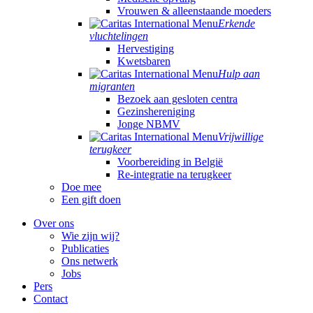
Vrouwen & alleenstaande moeders
Erkende
vluchtelingen
Hervestiging
Kwetsbaren
Hulp aan
migranten
Bezoek aan gesloten centra
Gezinshereniging
Jonge NBMV
Vrijwillige
terugkeer
Voorbereiding in België
Re-integratie na terugkeer
Doe mee
Een gift doen
Over ons
Wie zijn wij?
Publicaties
Ons netwerk
Jobs
Pers
Contact