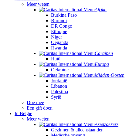
Meer weten
Afrika
Burkina Faso
Burundi
DR Congo
Ethiopië
Niger
Oeganda
Rwanda
Caraïben
Haïti
Europa
Oekraïne
Midden-Oosten
Jordanië
Libanon
Palestina
Syrië
Doe mee
Een gift doen
In België
Meer weten
Asielzoekers
Gezinnen & alleenstaanden
Medische opvang