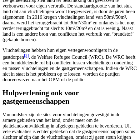
De gemeenschap stelt land ter beschikking om gewassen te
verbouwen voor eigen verbruik. De standaardgrootte van het stuk
land dat aan vluchtelingen wordt toegewezen, is door de jaren heen
afgenomen. In 2016 kregen vluchtelingen land van 50m²/50m²,
daarna werd het teruggebracht tot 30m²/30m² en onlangs is het nog
verder teruggebracht tot slechts 10m²/20m² en dat is weinig. Naast
land is een andere bron van conflicten het verbruik van ‘brandstof’
(gekapte bomen).
Vluchtelingen hebben hun eigen vertegenwoordigers in de
[2]
gastdorpen
, de Welfare Refugee Council (WRC). De WRC heeft
een bemiddelende rol bij conflicten tussen vluchtelingen onderling
en tussen vluchtelingen en de gastgemeenschappen. Indien de WRC
niet in staat is het probleem op te lossen, worden de partijen
doorverwezen naar het OPM of de politie.
Hulpverlening ook voor
gastgemeenschappen
Van oudsher zijn de sites voor vluchtelingen gevestigd in de
armere gebieden van het land, onder meer om de
plattelandsontwikkeling in afgelegen gebieden te bevorderen. Uit
vele evaluaties is echter gebleken dat de gastgemeenschappen soms
slechter af zijn dan de vluchtelingen, omdat zij geen steun krijgen