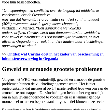
voor hun basisbehoeften.
“
Om spanningen en conflicten over de toegang tot middelen te
voorkomen, eist de Oegandese
regering dat humanitaire organisaties een deel van hun budget
(30%) reserveren voor de gastgemeenschappen
”,
verduidelijkt Marisol. “
Een aanpak die we volledig
onderschrijven. Caritas werkt aan duurzame bestaansmiddelen
voor zowel vluchtelingen als oorspronkelijke bewoners, en niet
alleen in Oeganda maar ook in andere landen waar vluchtelingen
opgevangen worden.
”
>>
Ontdek wat Caritas doet in het kader van bescherming en
inkomstenverwerving in Oeganda
Geweld en armoede grootste problemen
Volgens het WRC vormenhuiselijk geweld en armoede de grootste
problemen binnen de vluchtelingengemeenschap. Het is niet
ongebruikelijk dat meisjes al op 14-jarige leeftijd trouwen om aan de
armoede te ontsnappen. De vluchtelingen hebben het erg moeilijk
om in hun levensonderhoud te voorzien en er is jammer genoeg
momenteel maar een beperkt aantal ngo’s actief binnen deze sector.
Bovendien ziet het Wereldvoedselprogramma zich genoodzaakt