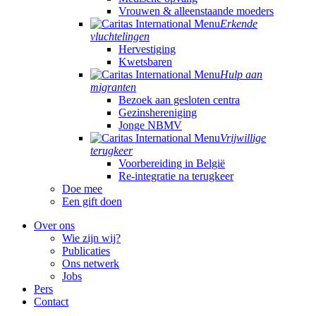
Vrouwen & alleenstaande moeders
Erkende
vluchtelingen
Hervestiging
Kwetsbaren
Hulp aan
migranten
Bezoek aan gesloten centra
Gezinshereniging
Jonge NBMV
Vrijwillige
terugkeer
Voorbereiding in België
Re-integratie na terugkeer
Doe mee
Een gift doen
Over ons
Wie zijn wij?
Publicaties
Ons netwerk
Jobs
Pers
Contact