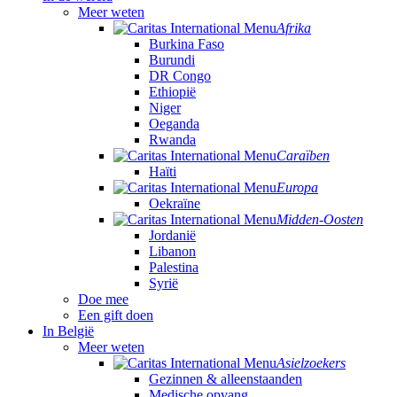
Meer weten
Afrika
Burkina Faso
Burundi
DR Congo
Ethiopië
Niger
Oeganda
Rwanda
Caraïben
Haïti
Europa
Oekraïne
Midden-Oosten
Jordanië
Libanon
Palestina
Syrië
Doe mee
Een gift doen
In België
Meer weten
Asielzoekers
Gezinnen & alleenstaanden
Medische opvang