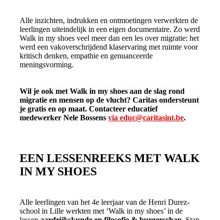
Alle inzichten, indrukken en ontmoetingen verwerkten de
leerlingen uiteindelijk in een eigen documentaire. Zo werd
Walk in my shoes veel meer dan een les over migratie: het
werd een vakoverschrijdend klaservaring met ruimte voor
kritisch denken, empathie en genuanceerde
meningsvorming.
Wil je ook met Walk in my shoes aan de slag rond
migratie en mensen op de vlucht? Caritas ondersteunt
je gratis en op maat. Contacteer educatief
medewerker Nele Bossens
via educ@caritasint.be
.
EEN LESSENREEKS MET WALK
IN MY SHOES
Alle leerlingen van het 4e leerjaar van de Henri Durez-
school in Lille werkten met ‘Walk in my shoes’ in de
lessen
aardrijkskunde en filosofie & burgerschap
. Stap