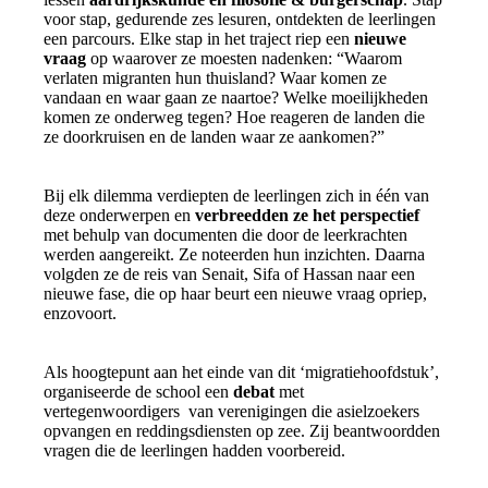
voor stap, gedurende zes lesuren, ontdekten de leerlingen
een parcours. Elke stap in het traject riep een
nieuwe
vraag
op waarover ze moesten nadenken: “Waarom
verlaten migranten hun thuisland? Waar komen ze
vandaan en waar gaan ze naartoe? Welke moeilijkheden
komen ze onderweg tegen? Hoe reageren de landen die
ze doorkruisen en de landen waar ze aankomen?”
Bij elk dilemma verdiepten de leerlingen zich in één van
deze onderwerpen en
verbreedden ze het perspectief
met behulp van documenten die door de leerkrachten
werden aangereikt. Ze noteerden hun inzichten. Daarna
volgden ze de reis van Senait, Sifa of Hassan naar een
nieuwe fase, die op haar beurt een nieuwe vraag opriep,
enzovoort.
Als hoogtepunt aan het einde van dit ‘migratiehoofdstuk’,
organiseerde de school een
debat
met
vertegenwoordigers van verenigingen die asielzoekers
opvangen en reddingsdiensten op zee. Zij beantwoordden
vragen die de leerlingen hadden voorbereid.