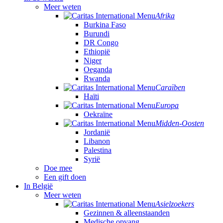
Meer weten
Afrika
Burkina Faso
Burundi
DR Congo
Ethiopië
Niger
Oeganda
Rwanda
Caraïben
Haïti
Europa
Oekraïne
Midden-Oosten
Jordanië
Libanon
Palestina
Syrië
Doe mee
Een gift doen
In België
Meer weten
Asielzoekers
Gezinnen & alleenstaanden
Medische opvang