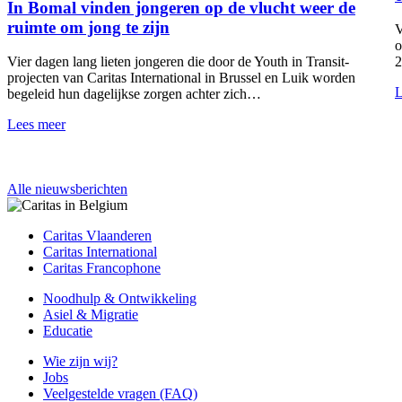
In Bomal vinden jongeren op de vlucht weer de
ruimte om jong te zijn
V
o
Vier dagen lang lieten jongeren die door de Youth in Transit-
2
projecten van Caritas International in Brussel en Luik worden
L
begeleid hun dagelijkse zorgen achter zich…
Lees meer
Alle nieuwsberichten
Caritas Vlaanderen
Caritas International
Caritas Francophone
Noodhulp & Ontwikkeling
Asiel & Migratie
Educatie
Wie zijn wij?
Jobs
Veelgestelde vragen (FAQ)