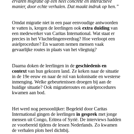
ervaren migratie op een heel concrete en interactieve
manier, door echte verhalen. Dat maakt indruk op hen.”
Omdat migratie niet in een paar eenvoudige antwoorden
te vatten is, kregen de leerlingen ook
extra duiding
van
een medewerker van Caritas International. Wat staat er
precies in het Vluchtelingenverdrag? Hoe verloopt een
asielprocedure? En waarom nemen mensen vaak
gevaarlijke routes in plaats van het vliegtuig?
Daarna doken de leerlingen in de
geschiedenis en
context
van hun gekozen land. Ze keken naar de situatie
in de 19e eeuw en naar de rol van kolonisatie en westerse
inmenging. Welke gebeurtenissen droegen bij aan de
huidige situatie? Ook migratieroutes en asielprocedures
kwamen aan bod.
Het werd nog persoonlijker: Begeleid door Caritas
International gingen de leerlingen
in gesprek
met jonge
mensen uit Congo, Eritrea of Syrië. De interviews hadden
ze voorbereid tijdens de lessen Nederlands. Zo kwamen
de verhalen plots heel dichtbij.