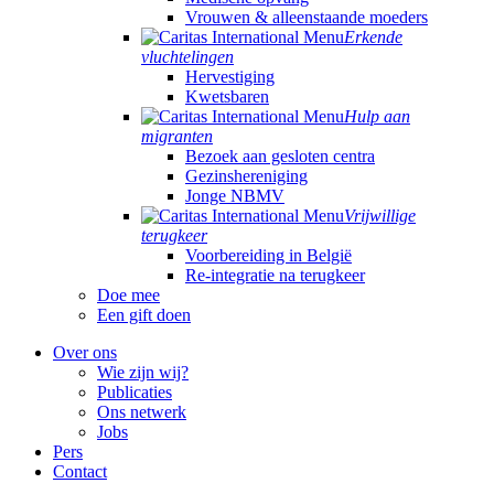
Vrouwen & alleenstaande moeders
Erkende
vluchtelingen
Hervestiging
Kwetsbaren
Hulp aan
migranten
Bezoek aan gesloten centra
Gezinshereniging
Jonge NBMV
Vrijwillige
terugkeer
Voorbereiding in België
Re-integratie na terugkeer
Doe mee
Een gift doen
Over ons
Wie zijn wij?
Publicaties
Ons netwerk
Jobs
Pers
Contact