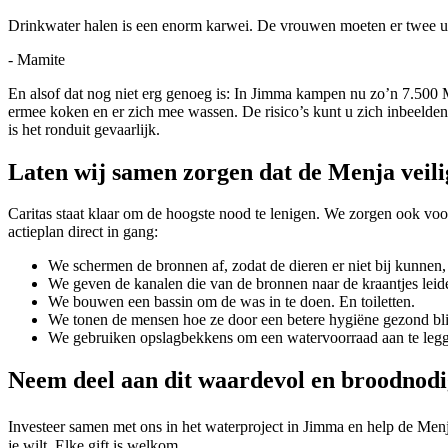
Drinkwater halen is een enorm karwei. De vrouwen moeten er twee uu
- Mamite
En alsof dat nog niet erg genoeg is: In Jimma kampen nu zo’n 7.500 M
ermee koken en er zich mee wassen. De risico’s kunt u zich inbeelden.
is het ronduit gevaarlijk.
Laten wij samen zorgen dat de Menja veil
Caritas staat klaar om de hoogste nood te lenigen. We zorgen ook voo
actieplan direct in gang:
We schermen de bronnen af, zodat de dieren er niet bij kunnen, 
We geven de kanalen die van de bronnen naar de kraantjes leid
We bouwen een bassin om de was in te doen. En toiletten.
We tonen de mensen hoe ze door een betere hygiëne gezond bli
We gebruiken opslagbekkens om een watervoorraad aan te legge
Neem deel aan dit waardevol en broodnodi
Investeer samen met ons in het waterproject in Jimma en help de Men
je wilt. Elke gift is welkom.