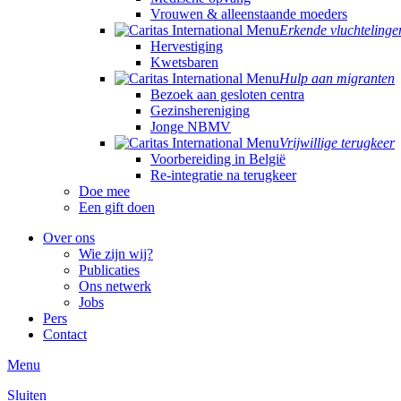
Vrouwen & alleenstaande moeders
Erkende vluchtelinge
Hervestiging
Kwetsbaren
Hulp aan migranten
Bezoek aan gesloten centra
Gezinshereniging
Jonge NBMV
Vrijwillige terugkeer
Voorbereiding in België
Re-integratie na terugkeer
Doe mee
Een gift doen
Over ons
Wie zijn wij?
Publicaties
Ons netwerk
Jobs
Pers
Contact
Menu
Sluiten