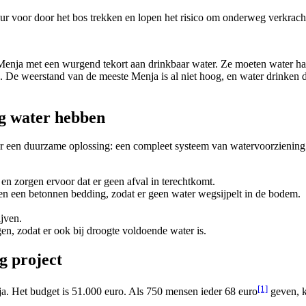
r voor door het bos trekken en lopen het risico om onderweg verkrach
enja met een wurgend tekort aan drinkbaar water. Ze moeten water halen
 De weerstand van de meeste Menja is al niet hoog, en water drinken da
ig water hebben
r een duurzame oplossing: een compleet systeem van watervoorziening. 
en zorgen ervoor dat er geen afval in terechtkomt.
en een betonnen bedding, zodat er geen water wegsijpelt in de bodem.
jven.
n, zodat er ook bij droogte voldoende water is.
g project
[1]
ja. Het budget is 51.000 euro. Als 750 mensen ieder 68 euro
geven, ku