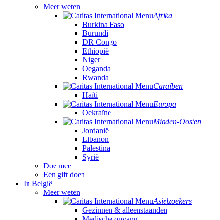
Meer weten
Afrika
Burkina Faso
Burundi
DR Congo
Ethiopië
Niger
Oeganda
Rwanda
Caraïben
Haïti
Europa
Oekraïne
Midden-Oosten
Jordanië
Libanon
Palestina
Syrië
Doe mee
Een gift doen
In België
Meer weten
Asielzoekers
Gezinnen & alleenstaanden
Medische opvang