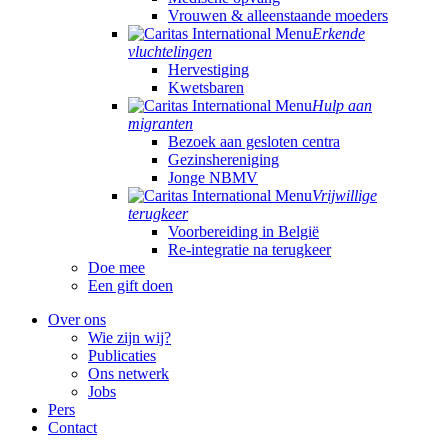
Vrouwen & alleenstaande moeders
Erkende
vluchtelingen
Hervestiging
Kwetsbaren
Hulp aan
migranten
Bezoek aan gesloten centra
Gezinshereniging
Jonge NBMV
Vrijwillige
terugkeer
Voorbereiding in België
Re-integratie na terugkeer
Doe mee
Een gift doen
Over ons
Wie zijn wij?
Publicaties
Ons netwerk
Jobs
Pers
Contact