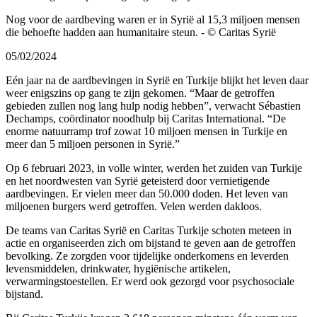
Nog voor de aardbeving waren er in Syrië al 15,3 miljoen mensen
die behoefte hadden aan humanitaire steun. - © Caritas Syrië
05/02/2024
Eén jaar na de aardbevingen in Syrië en Turkije blijkt het leven daar
weer enigszins op gang te zijn gekomen. “Maar de getroffen
gebieden zullen nog lang hulp nodig hebben”, verwacht Sébastien
Dechamps, coördinator noodhulp bij Caritas International. “De
enorme natuurramp trof zowat 10 miljoen mensen in Turkije en
meer dan 5 miljoen personen in Syrië.”
Op 6 februari 2023, in volle winter, werden het zuiden van Turkije
en het noordwesten van Syrië geteisterd door vernietigende
aardbevingen. Er vielen meer dan 50.000 doden. Het leven van
miljoenen burgers werd getroffen. Velen werden dakloos.
De teams van Caritas Syrië en Caritas Turkije schoten meteen in
actie en organiseerden zich om bijstand te geven aan de getroffen
bevolking. Ze zorgden voor tijdelijke onderkomens en leverden
levensmiddelen, drinkwater, hygiënische artikelen,
verwarmingstoestellen. Er werd ook gezorgd voor psychosociale
bijstand.