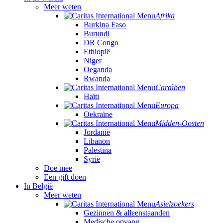
Meer weten
Afrika
Burkina Faso
Burundi
DR Congo
Ethiopië
Niger
Oeganda
Rwanda
Caraïben
Haïti
Europa
Oekraïne
Midden-Oosten
Jordanië
Libanon
Palestina
Syrië
Doe mee
Een gift doen
In België
Meer weten
Asielzoekers
Gezinnen & alleenstaanden
Medische opvang