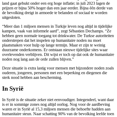
land gaat gebukt onder een erg hoge inflatie; in juli 2023 lagen de
prijzen er bijna 50% hoger dan een jaar eerder. Bijna één derde van
de bevolking dreigt in armoede te belanden of sociaal te worden
uitgesloten.
“Meer dan 1 miljoen mensen in Turkije leven nog altijd in tijdelijke
kampen, vaak van informele aard”, zegt Sébastien Dechamps. “Ze
hebben geen normale toegang tot drinkwater. De Turkse autoriteiten
onderstrepen dat het inspelen op humanitaire noden nu moet
plaatsmaken voor hulp op lange termijn. Maar er zijn te weinig
duurzame onderkomens. Er ontstaan nieuwe tijdelijke sites waar
overlevenden verblijven. Dit wijst er toch op dat ook de humanitaire
noden nog lang aan de orde zullen blijven.”
Deze situatie is extra lastig voor mensen met bijzondere noden zoals
ouderen, jongeren, personen met een beperking en diegenen die
sterk nood hebben aan bescherming.
In Syrië
In Syrië is de situatie zeker niet eenvoudiger. Integendeel, want daar
is er in sommige zones nog altijd oorlog. Nog voor de aardbeving
waren er in Syrië al 15,3 miljoen mensen die behoefte hadden aan
humanitaire steun. Naar schatting 90% van de bevolking leefde toen