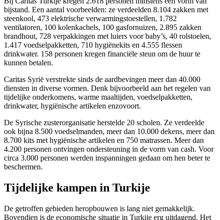
Bij Caritas Turkije kregen 2.618 personen minstens één vorm van
bijstand. Een aantal voorbeelden: ze verdeelden 8.104 zakken met
steenkool, 473 elektrische verwarmingstoestellen, 1.782
ventilatoren, 100 kolenkachels, 100 gasfornuizen, 2.895 zakken
brandhout, 728 verpakkingen met luiers voor baby’s, 40 rolstoelen,
1.417 voedselpakketten, 710 hygiënekits en 4.555 flessen
drinkwater. 158 personen kregen financiële steun om de huur te
kunnen betalen.
Caritas Syrië verstrekte sinds de aardbevingen meer dan 40.000
diensten in diverse vormen. Denk bijvoorbeeld aan het regelen van
tijdelijke onderkomens, warme maaltijden, voedselpakketten,
drinkwater, hygiënische artikelen enzovoort.
De Syrische zusterorganisatie herstelde 20 scholen. Ze verdeelde
ook bijna 8.500 voedselmanden, meer dan 10.000 dekens, meer dan
8.700 kits met hygiënische artikelen en 750 matrassen. Meer dan
4.200 personen ontvingen ondersteuning in de vorm van cash. Voor
circa 3.000 personen werden inspanningen gedaan om hen beter te
beschermen.
Tijdelijke kampen in Turkije
De getroffen gebieden heropbouwen is lang niet gemakkelijk.
Bovendien is de economische situatie in Turkije erg uitdagend. Het