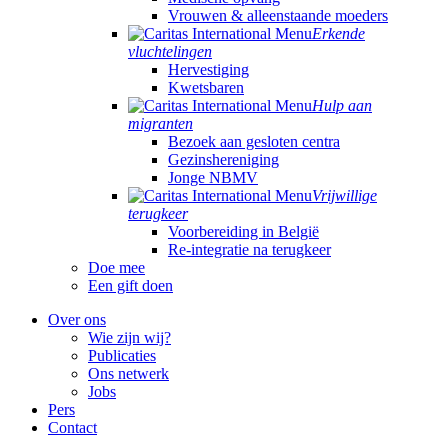
Vrouwen & alleenstaande moeders
Erkende
vluchtelingen
Hervestiging
Kwetsbaren
Hulp aan
migranten
Bezoek aan gesloten centra
Gezinshereniging
Jonge NBMV
Vrijwillige
terugkeer
Voorbereiding in België
Re-integratie na terugkeer
Doe mee
Een gift doen
Over ons
Wie zijn wij?
Publicaties
Ons netwerk
Jobs
Pers
Contact