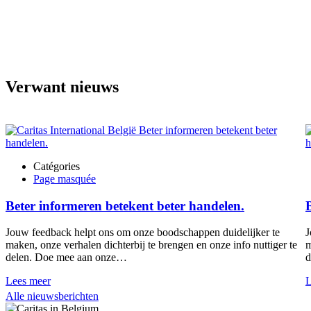
Verwant nieuws
Catégories
Page masquée
Beter informeren betekent beter handelen.
Jouw feedback helpt ons om onze boodschappen duidelijker te
J
maken, onze verhalen dichterbij te brengen en onze info nuttiger te
m
delen. Doe mee aan onze…
d
Lees meer
L
Alle nieuwsberichten