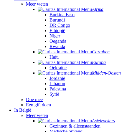
Meer weten
Afrika
Burkina Faso
Burundi
DR Congo
Ethiopië
Niger
Oeganda
Rwanda
Caraïben
Haïti
Europa
Oekraïne
Midden-Oosten
Jordanië
Libanon
Palestina
Syrië
Doe mee
Een gift doen
In België
Meer weten
Asielzoekers
Gezinnen & alleenstaanden
Medische opvang