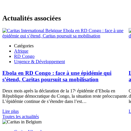
Actualités associées
Catégories
Afrique
RD Congo
Urgence & Développement
Ebola en RD Congo : face à une épidémie qui
s’étend, Caritas poursuit sa mobilisation
Deux mois après la déclaration de la 17ᵉ épidémie d’Ebola en
C
République démocratique du Congo, la situation reste préoccupante.
d
L’épidémie continue de s’étendre dans l’est…
l
Lire plus
L
Toutes les actualités