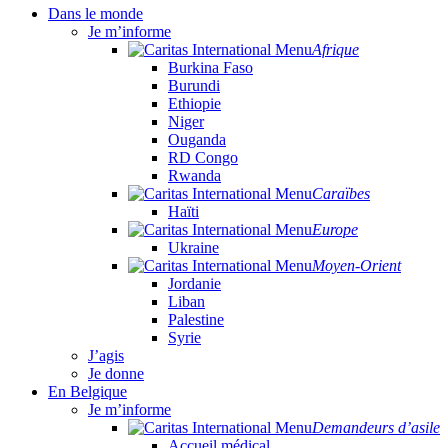
Dans le monde
Je m’informe
Afrique
Burkina Faso
Burundi
Ethiopie
Niger
Ouganda
RD Congo
Rwanda
Caraïbes
Haïti
Europe
Ukraine
Moyen-Orient
Jordanie
Liban
Palestine
Syrie
J’agis
Je donne
En Belgique
Je m’informe
Demandeurs d’asile
Accueil médical