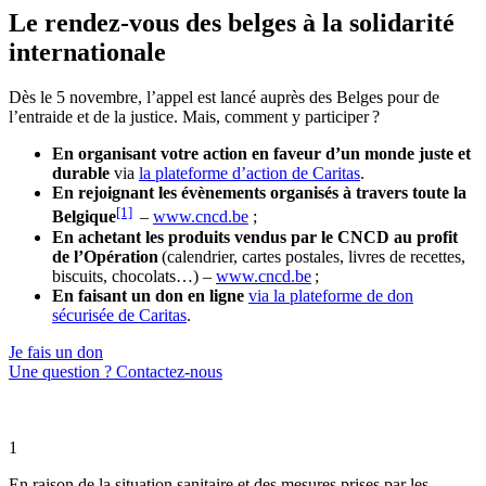
Le rendez-vous des belges à la solidarité
internationale
Dès le 5 novembre, l’appel est lancé auprès des Belges pour de
l’entraide et de la justice. Mais, comment y participer ?
En organisant votre action en faveur d’un monde juste et
durable
via
la plateforme d’action de Caritas
.
En rejoignant les évènements organisés à travers toute la
[1]
Belgique
–
www.cncd.be
;
En achetant les produits vendus par le CNCD au profit
de l’Opération
(calendrier, cartes postales, livres de recettes,
biscuits, chocolats…) –
www.cncd.be
;
En faisant un don en ligne
via la plateforme de don
sécurisée de Caritas
.
Je fais un don
Une question ? Contactez-nous
1
En raison de la situation sanitaire et des mesures prises par les