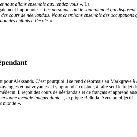
e et nous allons ensemble aux rendez-vous
». La
galement importante. «
Les personnes qui le souhaitent et qui disposent
e des cours de néerlandais. Nous cherchons ensemble des occupations q
ion des enfants à l’école.
»
épendant
ent pour Aleksandr. C’est pourquoi il se rend désormais au Markgrave à 
veugles et malvoyantes. Il y apprend à cuisiner, à faire seul le trajet d
médecin. Il reçoit des cours de néerlandais et de français et apprend aussi
 personne aveugle indépendante
», explique Belinda. Avec un objectif : 
 le monde
».