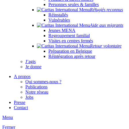
Personnes seules & familles
Réfugiés reconnus
Réinstallés
Vulnérables
Aide aux migrants
Jeunes MENA
Regroupement familial
Visites en centres fermés
Retour volontaire
Préparation en Belgique
Réintégration après retour
J’agis
Je donne
A propos
Qui sommes-nous ?
Publications
Notre réseau
Jobs
Presse
Contact
Menu
Fermer