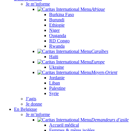
Je m’informe
Afrique
Burkina Faso
Burundi
Ethiopie
Niger
Ouganda
RD Congo
Rwanda
Caraïbes
Haïti
Europe
Ukraine
Moyen-Orient
Jordanie
Liban
Palestine
Syrie
J’agis
Je donne
En Belgique
Je m’informe
Demandeurs d’asile
Accueil médical
Femmes & mères isolées