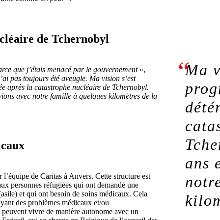
cléaire de Tchernobyl
Ma v
 parce que j’étais menacé par le gouvernement
»,
’ai pas toujours été aveugle. Ma vision s’est
prog
ée après la catastrophe nucléaire de Tchernobyl.
vions avec notre famille à quelques kilomètres de la
dété
cata
Tche
icaux
ans 
 l’équipe de Caritas à Anvers. Cette structure est
notr
aux personnes réfugiées qui ont demandé une
(asile) et qui ont besoin de soins médicaux. Cela
kilo
ayant des problèmes médicaux et/ou
i peuvent vivre de manière autonome avec un