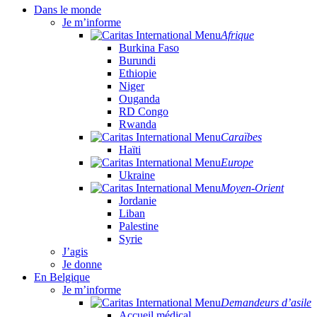
Dans le monde
Je m’informe
Afrique
Burkina Faso
Burundi
Ethiopie
Niger
Ouganda
RD Congo
Rwanda
Caraïbes
Haïti
Europe
Ukraine
Moyen-Orient
Jordanie
Liban
Palestine
Syrie
J’agis
Je donne
En Belgique
Je m’informe
Demandeurs d’asile
Accueil médical