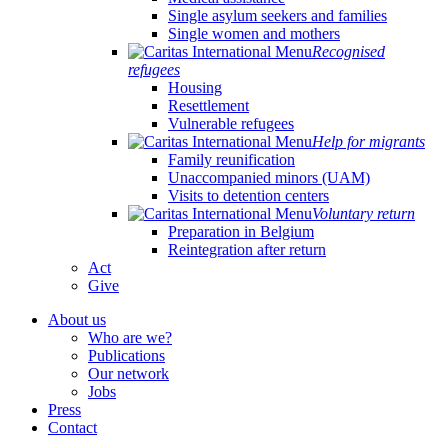
Single asylum seekers and families
Single women and mothers
Recognised
refugees
Housing
Resettlement
Vulnerable refugees
Help for migrants
Family reunification
Unaccompanied minors (UAM)
Visits to detention centers
Voluntary return
Preparation in Belgium
Reintegration after return
Act
Give
About us
Who are we?
Publications
Our network
Jobs
Press
Contact