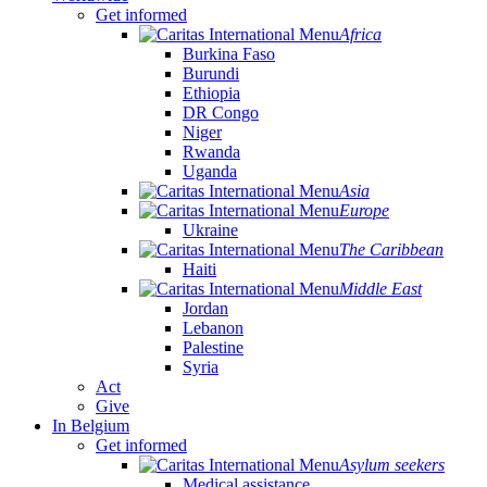
Get informed
Africa
Burkina Faso
Burundi
Ethiopia
DR Congo
Niger
Rwanda
Uganda
Asia
Europe
Ukraine
The Caribbean
Haiti
Middle East
Jordan
Lebanon
Palestine
Syria
Act
Give
In Belgium
Get informed
Asylum seekers
Medical assistance